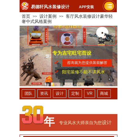
易德轩风水装修设计
APP安装
首页
设计案例
客厅风水装修设计豪华轻
>>
>>
奢中式风格案例
专为吉宅旺宅而设
家人平安健康
提升财运事业
咨询就为您提供装前解答
阳宅装修不能不讲风水
团队
资讯
设计
定制
VR
商城
年
设计
专业风水大师亲自为您