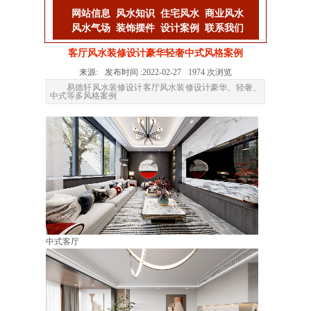
网站信息
风水知识
住宅风水
商业风水
风水气场
装饰摆件
设计案例
联系我们
客厅风水装修设计豪华轻奢中式风格案例
来源:
发布时间 :
2022-02-27
1974
次浏览
易德轩风水装修设计客厅风水装修设计豪华、轻奢、
中式等多风格案例
中式客厅