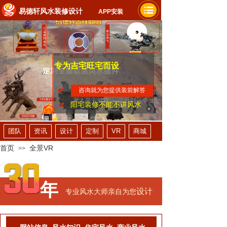
易德轩风水装修设计
APP安装
专为吉宅旺宅而设
咨询就为您提供装前解答
家人平安健康
提升财运事业
阳宅装修不能不讲风水
团队
资讯
设计
定制
VR
商城
首页
全景VR
>>
年
设计
专业风水大师亲自为您