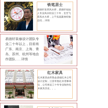
铁笔居士
易德轩首席风水师，易德轩创始
人专业风水职业三十年，玄空飞
星风水大师，上千实战案例经验
总结....
详情
易德轩装修设计团队专
业二十年以上，目前有
广东、南京、上海、青
岛、苏州、杭州等地合
作团队......
详情
红木家具
红木家具由常熟金鼎福红木公司
设计定制，江苏常熟红木理事单
位，公司将近三十年专业制作红
木家具历史。。。