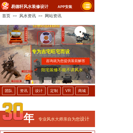
易德轩风水装修设计
APP安装
首页
风水资讯
网站资讯
>>
>>
专为吉宅旺宅而设
家人平安健康
提升财运事业
咨询就为您提供装前解答
阳宅装修不能不讲风水
团队
资讯
设计
定制
VR
商城
年
设计
专业风水大师亲自为您