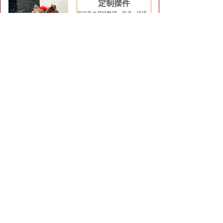
定制摆件
根据风水易经数理、形态、环境
及企业、家居人文化情景设计高
能量摆件及全屋定制软装装饰设
计....
详情
查看详情
风水摆件
定制
专业风水助运化解吉祥物系列大全
易德轩独家昆仑山能量
五色土，补五行吸龙
气，旺宅旺财保健康，
祖龙山灵气旺宅气转运
能量气场.....商城查看