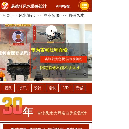
易德轩风水装修设计
APP安装
首页
风水资讯
商业装修
商铺风水
>>
>>
>>
专为吉宅旺宅而设
家人平安健康
提升财运事业
咨询就为您提供装前解答
阳宅装修不能不讲风水
团队
资讯
设计
定制
VR
商城
年
设计
专业风水大师亲自为您