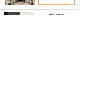
定制摆件
根据风水易经数理、形态、环境
及企业、家居人文化情景设计高
能量摆件及全屋定制软装装饰设
计....
详情
查看详情
风水摆件
定制
专业风水助运化解吉祥物系列大全
易德轩独家昆仑山能量
五色土，补五行吸龙
气，旺宅旺财保健康，
祖龙山灵气旺宅气转运
能量气场.....商城查看