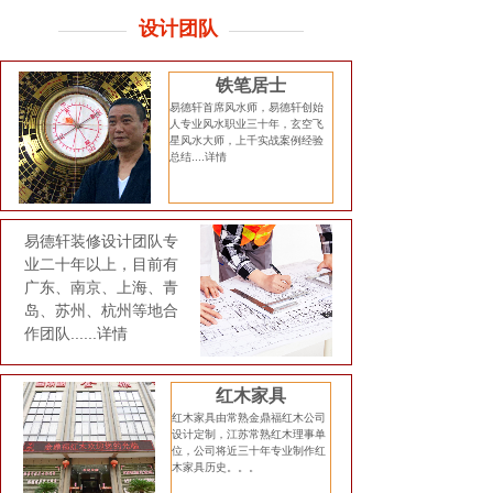
设计团队
铁笔居士
易德轩首席风水师，易德轩创始
人专业风水职业三十年，玄空飞
星风水大师，上千实战案例经验
总结....
详情
易德轩装修设计团队专
业二十年以上，目前有
广东、南京、上海、青
岛、苏州、杭州等地合
作团队......
详情
红木家具
红木家具由常熟金鼎福红木公司
设计定制，江苏常熟红木理事单
位，公司将近三十年专业制作红
木家具历史。。。