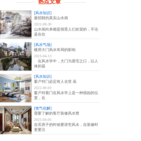
热点文章
[风水知识]
最招财的真实山水画
2022-09-30
山水画向来都是很受人们欢迎的，不论
是在住
[风水气场]
楼房大门风水布局的影响
2023-04-13
在风水学中，大门为屋宅之口，以人
体的器
[风水知识]
窗户对门必定有人去世 虽
2022-09-03
窗户对着门在风水学上是一种很凶的位
置，在
[煞气化解]
需要了解的客厅装修风水禁
2025-04-05
在买房子的时候要讲究风水，在装修时
更要注