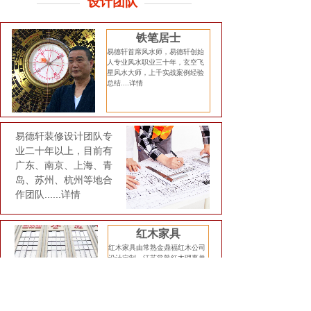
设计团队
铁笔居士
易德轩首席风水师，易德轩创始
人专业风水职业三十年，玄空飞
星风水大师，上千实战案例经验
总结....
详情
易德轩装修设计团队专
业二十年以上，目前有
广东、南京、上海、青
岛、苏州、杭州等地合
作团队......
详情
红木家具
红木家具由常熟金鼎福红木公司
设计定制，江苏常熟红木理事单
位，公司将近三十年专业制作红
木家具历史。。。