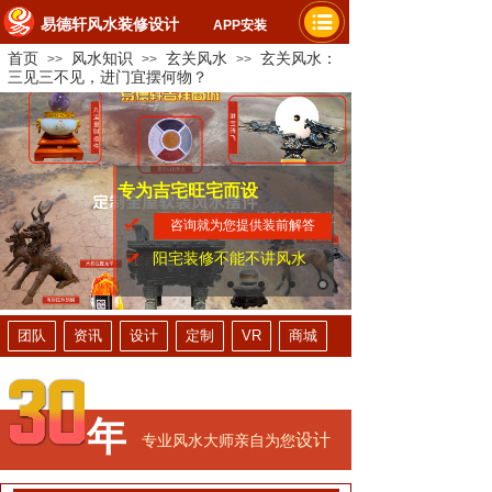
易德轩风水装修设计
APP安装
首页
风水知识
玄关风水
玄关风水：
>>
>>
>>
三见三不见，进门宜摆何物？
专为吉宅旺宅而设
家人平安健康
提升财运事业
咨询就为您提供装前解答
阳宅装修不能不讲风水
团队
资讯
设计
定制
VR
商城
年
设计
专业风水大师亲自为您